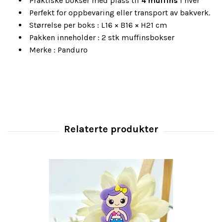
Praktiske bokser med plass til
4 muffins
i hver
Perfekt for oppbevaring eller transport av bakverk.
Størrelse per boks :
L16 × B16 × H21 cm
Pakken inneholder :
2 stk muffinsbokser
Merke : Panduro